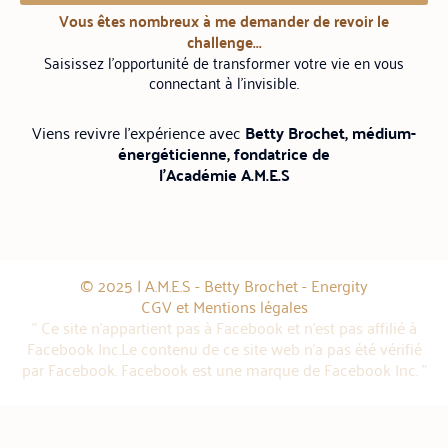
Vous êtes nombreux à me demander de revoir le
challenge...
Saisissez l'opportunité de transformer votre vie en vous
connectant à l'invisible.
Viens revivre l'expérience avec
Betty Brochet, médium-
énergéticienne, fondatrice de
l'Académie A.M.E.S
© 2025 | A.M.E.S - Betty Brochet - Energity
CGV et Mentions légales
" Ce site n'appartient pas à Facebook et n'est pas affilié à
Facebook Inc.Le contenu de ce site web n'a pas été vérifié
par Facebook. Facebook est une marque de Facebook Inc. "