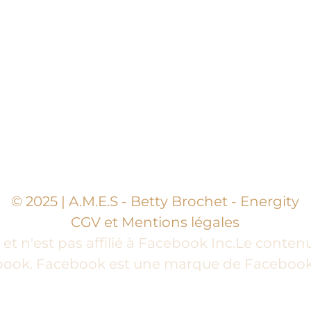
© 2025 | A.M.E.S - Betty Brochet - Energity
CGV et Mentions légales
et n'est pas affilié à Facebook Inc.Le contenu
ook. Facebook est une marque de Facebook 