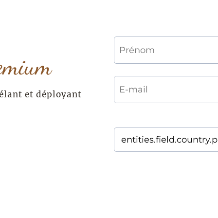
emium
vélant et déployant